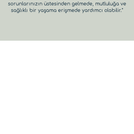
sorunlarınızın üstesinden gelmede, mutluluğa ve
sağlıklı bir yaşama erişmede yardımcı olabilir."​